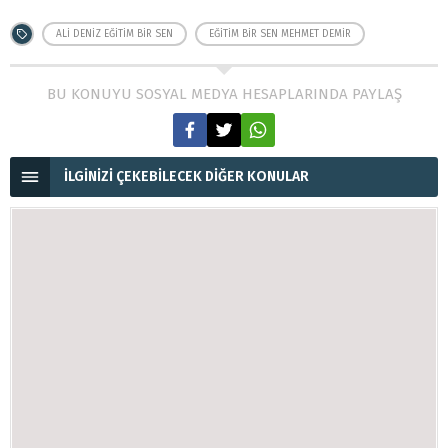
ALI DENIZ EĞITIM BIR SEN
EĞITIM BIR SEN MEHMET DEMIR
BU KONUYU SOSYAL MEDYA HESAPLARINDA PAYLAŞ
İLGİNİZİ ÇEKEBİLECEK DİĞER KONULAR