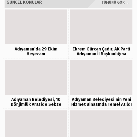
GÜNCEL KONULAR
TÜMÜNÜ GÖR →
Adıyaman’da 29 Ekim
Ekrem Gürcan Çadır, AK Parti
Heyecanı
Adıyaman İl Başkanlığına
Atandı
Adıyaman Belediyesi, 10
Adıyaman Belediyesi’nin Yeni
Dönümlük Arazide Sebze
Hizmet Binasında Temel Atıldı
Üretimine Başladı