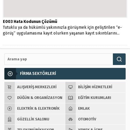
E003 Hata Kodunun Çözümü
Tutuklu ya da hükümlü yakınınızla görüşmek için geliştirilen “e-
görüş” uygulamasına kayıt olurken yaşanan kayıt sıkıntılarını...
FİRMA SEKTÖRLERİ
ALIŞVERIŞ MERKEZLERI
BILIŞIM HIZMETLERI
DÜĞÜN & ORGANIZASYON
EĞITIM KURUMLARI
ELEKTRIK & ELEKTRONIK
EMLAK
GÜZELLIK SALONU
OTOMOTIV
TELEKOMÜNIKASYON
YEMEK & İÇME